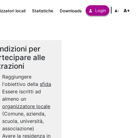
A+
Login
zzatori locali
Statistiche
Downloads
A-
ndizioni per
rtecipare alle
trazioni
Raggiungere
l'obiettivo della
sfida
Essere iscritti ad
almeno un
organizzatore locale
(Comune, azienda,
scuola, università,
associazione)
Avere la residenza in