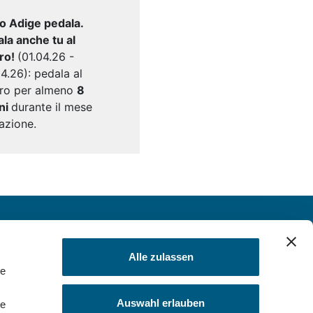
to Adige pedala.
la anche tu al
oro!
(01.04.26 -
4.26): pedala al
oro per almeno
8
ni
durante il mese
'azione.
Alle zulassen
le
Auswahl erlauben
le