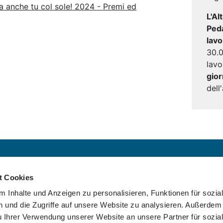
a anche tu col sole! 2024 - Premi ed
L'Al
Peda
lav
30.0
lav
gior
dell
Cicloconsigli
t Cookies
Contatti
 Inhalte und Anzeigen zu personalisieren, Funktionen für sozia
FAQ
 und die Zugriffe auf unsere Website zu analysieren. Außerdem
Statistiche
u Ihrer Verwendung unserer Website an unsere Partner für sozia
Downloads