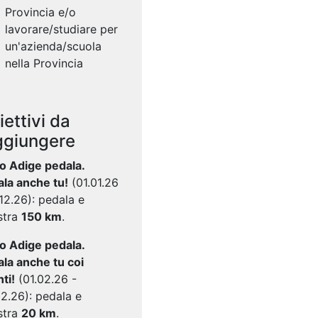
Provincia e/o
lavorare/studiare per
un'azienda/scuola
nella Provincia
iettivi da
ggiungere
to Adige pedala.
la anche tu!
(01.01.26
.12.26): pedala e
stra
150 km
.
to Adige pedala.
la anche tu coi
ti!
(01.02.26 -
2.26): pedala e
stra
20 km
.