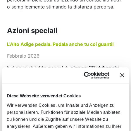
o semplicemente stimando la distanza percorsa.
Azioni speciali
L'Alto Adige pedala. Pedala anche tu coi guanti!
Febbraio 2026
Nel mese di febbraio pedala
almeno 20 chilometri
per partecipare all'estrazione finale!
Diese Webseite verwendet Cookies
L'Alto Adige pedala. Pedala anche tu al lavoro!
Wir verwenden Cookies, um Inhalte und Anzeigen zu
Aprile 2026
personalisieren, Funktionen für soziale Medien anbieten
zu können und die Zugriffe auf unsere Website zu
Pedala almeno 8 giorni per andare al lavoro
durante
analysieren. Außerdem geben wir Informationen zu Ihrer
il periodo dell'azione per partecipare all'estrazione