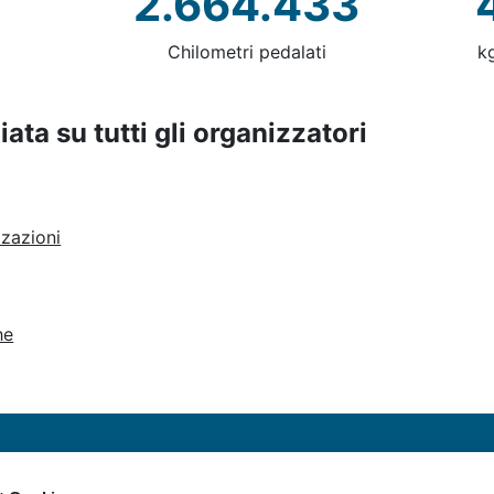
2.664.433
Chilometri pedalati
k
iata su tutti gli organizzatori
zzazioni
he
Cicloconsigli