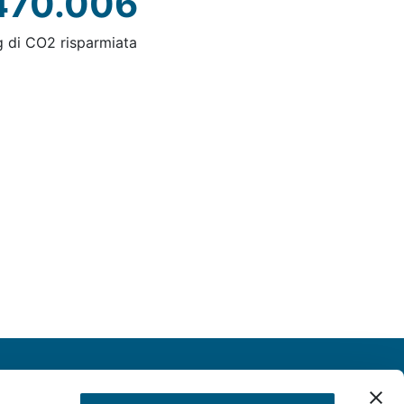
470.006
g di CO2 risparmiata