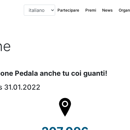
Partecipare
Premi
News
Organi
he
zione Pedala anche tu coi guanti!
s 31.01.2022