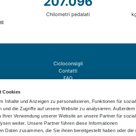
207.096
Chilometri pedalati
k
he
Cicloconsigli
Contatti
FAQ
Statistiche
t Cookies
Downloads
Note legali
 Inhalte und Anzeigen zu personalisieren, Funktionen für sozia
Condizioni
 und die Zugriffe auf unsere Website zu analysieren. Außerdem
Privacy
u Ihrer Verwendung unserer Website an unsere Partner für sozia
sen weiter. Unsere Partner führen diese Informationen
en Daten zusammen, die Sie ihnen bereitgestellt haben oder die 