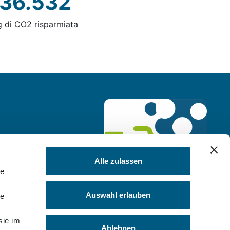
36.532
g di CO2 risparmiata
Alle zulassen
le
Auswahl erlauben
le
sie im
Ablehnen